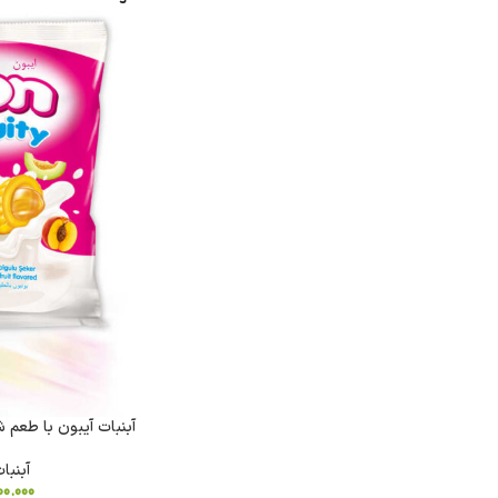
د
شکلات
روغن
نودل
آدامس
کیت
روغن
نودل
فایو
کت
زیتون
کره
سون
ای
گالکسی
روغن
تریدنت
خوراکی
تندومی
لینت
روغن
مگی
نوتلا
سرخ
کردنی
کیندر
آبنبات آیبون با طعم شیر و
آبنبا
00.000