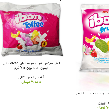
د
تافی میکس شیر و میوه الوان elvan مدل
آیبون ibon وزن 700 گرم
آبنبات
,
ایبون
,
تافی
700.000
تومان
 میوه جات 1 کیلویی
ت
,
ایبون
7
تومان