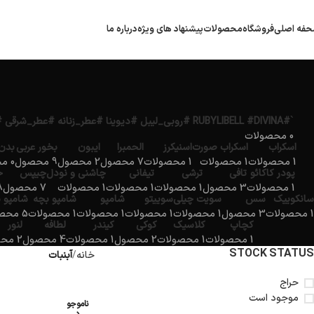
فه اصلی
فروشگاه
محصولات
پیشنهاد های ویژه
درباره ما
`#RUBYLIBELL #DIVINA #روبی_لیبل #دیوینا #عطر_زنانه #عطر_شرقی #عطر_مجلسی #ادکلن_لوکس #ارمغان_کیش`
0 محصولات
اسکراب
اسکراب صورت
اسنیکرز
الحمبرا
ایبون
بخور عربی
بدن
1 محصولات
1 محصولات
1 محصولات
7 محصول
2 محصول
9 محصول
0 محصولات
پودر کاکائو
تافی
ترشی
تیفانی
چاشنی و نودل
چیپس
خ
1 محصولات
3 محصول
1 محصولات
1 محصولات
1 محصولات
7 محصول
18 
سانکوییک
سس
سویت چیلی
سوییتو
شامپو
شامپو بچه
شامپو 
1 محصولات
3 محصول
1 محصولات
1 محصولات
1 محصولات
1 محصولات
5 محصول
کچاپ
کلاسیک
کوکی
کیندر
لطافه
لنور
1 محصولات
1 محصولات
2 محصول
1 محصولات
4 محصول
2 محصول
STOCK STATUS
خانه
آبنبات
حراج
موجود است
ناموجو