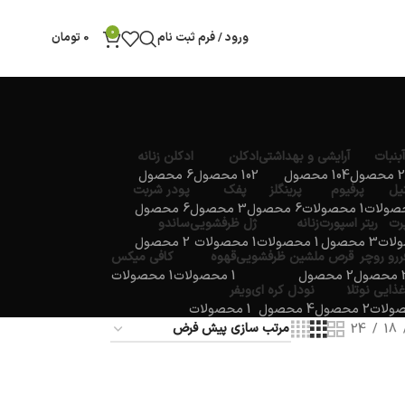
0
ورود / فرم ثبت نام
0
تومان
آبنبات
آرایشی و بهداشتی
ادکلن
ادکلن زنانه
2 محصول
104 محصول
102 محصول
6 محصول
یل
پرفیوم
پرینگلز
پفک
پودر شربت
1 محصولات
6 محصول
3 محصول
6 محصول
پرت
ریتر اسپورت
زنانه
ژل ظرفشویی
ساندو
3 محصول
1 محصولات
1 محصولات
2 محصول
ررو روچر
قرص ملشین ظرفشویی
قهوه
کافی میکس
صول
2 محصول
1 محصولات
1 محصولات
غذایی
نوتلا
نودل کره ای
ویفر
2 محصول
4 محصول
1 محصولات
24
18