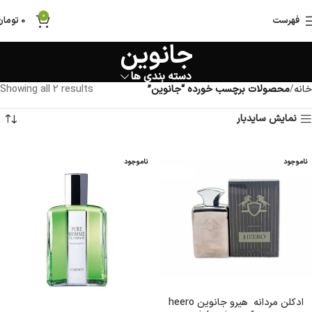
0
فهرست
0
تومان
جانوین
دسته بندی ها
خانه
محصولات برچسب خورده “جانوین”
Showing all 2 results
نمایش سایدبار
ناموجود
ناموجود
ادکلن مردانه هیرو جانوین heero