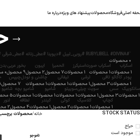
فه اصلی
فروشگاه
محصولات
پیشنهاد های ویژه
درباره ما
ح
`#RUBYLIBELL #DIVINA #روبی_لیبل #دیوینا #عطر_زنانه #عطر_شرقی #عطر_مجلسی #ادکلن_لوکس #ارمغان_کیش`
0 محصولات
اسکراب
اسکراب صورت
اسنیکرز
الحمبرا
ایبون
بخور عربی
بدن
1 محصولات
1 محصولات
1 محصولات
7 محصول
2 محصول
9 محصول
0 محصولات
پودر کاکائو
تافی
ترشی
تیفانی
چاشنی و نودل
چیپس
خ
1 محصولات
3 محصول
1 محصولات
1 محصولات
1 محصولات
7 محصول
18 
سانکوییک
سس
سویت چیلی
سوییتو
شامپو
شامپو بچه
شامپو 
1 محصولات
3 محصول
1 محصولات
1 محصولات
1 محصولات
1 محصولات
5 محصول
کچاپ
کلاسیک
کوکی
کیندر
لطافه
لنور
1 محصولات
1 محصولات
2 محصول
1 محصولات
4 محصول
2 محصول
STOCK STATUS
خانه
محصولات برچسب خ
حراج
موجود است
ناموجو