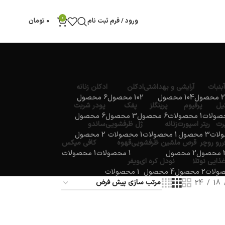
0
ورود / فرم ثبت نام
0
تومان
آبنبات
آرایشی و بهداشتی
ادکلن
ادکلن زنانه
2 محصول
104 محصول
102 محصول
6 محصول
یل
پرفیوم
پرینگلز
پفک
پودر شربت
1 محصولات
6 محصول
3 محصول
6 محصول
پرت
ریتر اسپورت
زنانه
ژل ظرفشویی
ساندو
3 محصول
1 محصولات
1 محصولات
2 محصول
ررو روچر
قرص ملشین ظرفشویی
قهوه
کافی میکس
صول
2 محصول
1 محصولات
1 محصولات
غذایی
نوتلا
نودل کره ای
ویفر
2 محصول
4 محصول
1 محصولات
24
18