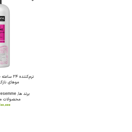
د
شکلات
روغن
نودل
آدامس
کیت
روغن
نودل
فایو
کت
زیتون
کره
سون
ای
گالکسی
روغن
نرم‌کننده 
تریدنت
خوراکی
تندومی
موهای نازک ۸۲۸ میلی‌لی
لینت
روغن
مگی
برند ها
,
resemme
نوتلا
سرخ
محصولات م
کردنی
کیندر
200.000