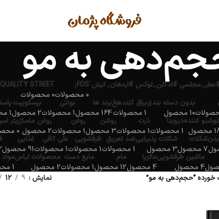
جم‌دهی به مو
QUALITY STREET
FDS;
0 محصولات
0 محصولات
بدون دسته بندی
براق کنندهخ
برند ها
بونتی
بیسکوییت
پاست
10 محصول
1 محصولات
164 محصول
1 محصولات
2 محصول
1 محصولات
وشبو کننده
دیوینا
ذرت
روشن
روغن
روغن ماساژ
ریتر اس
محصول
1 محصولات
1 محصولات
3 محصول
1 محصولات
2 محصول
0 محصولات
بدن
شکلات
شکلات پذیرایی
ضد تعریق
ظرفشویی
علی کافی
غذایی
ف
7 محصول
3 محصول
1 محصولات
1 محصولات
1 محصولات
91 محصول
2 مح
ماشین ظرفشویی
مالزیا
مام
مایع دست
محصولات لباس
مواد 
4 محصول
4 محصول
12 محصول
1 محصولات
2 محصول
1 محصولات
ورده “حجم‌دهی به مو”
نمایش
9
12