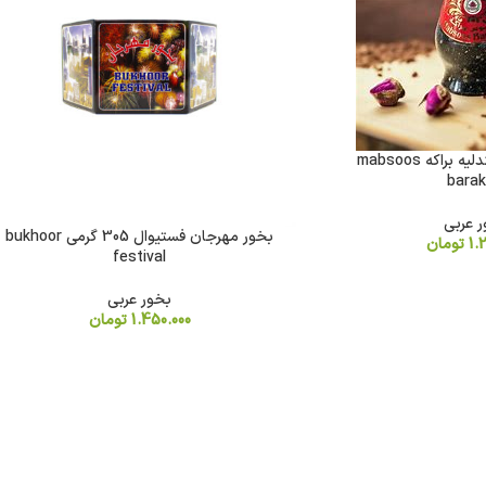
بخور مبسوس صندلیه براکه mabsoos
bara
 عربی
بخور مهرجان فستیوال 305 گرمی bukhoor
1.
تومان
festival
بخور عربی
1.450.000
تومان