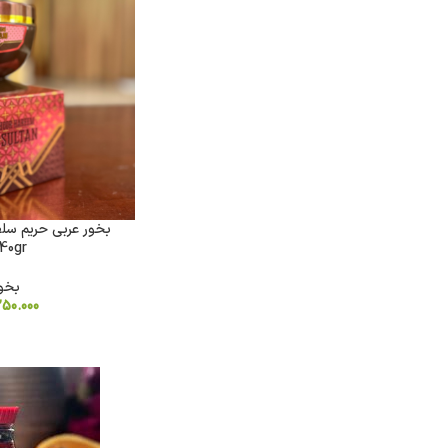
 40gr
بخور
50.000