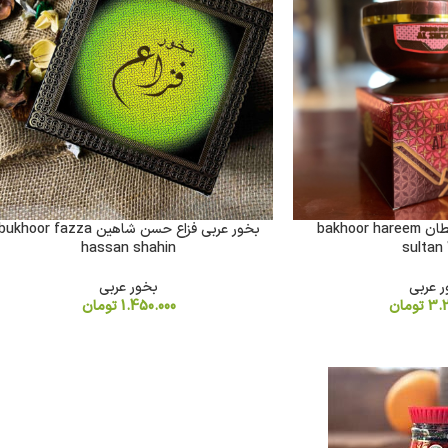
بخور عربی حریم سلطان bakhoor hareem
بخور عربی فزاع حسن شاهین bukhoor fazza
hassan shahin
sultan
 عربی
بخور عربی
3.2
تومان
1.450.000
تومان