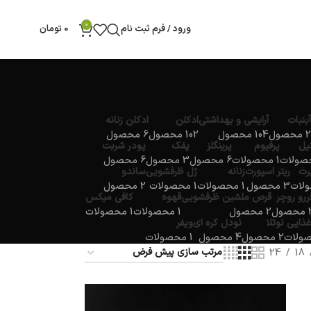
0
ورود / فرم ثبت نام
0
تومان
آبنبات
آرایشی و بهداشتی
ادکلن
ادکلن زنانه
2 محصول
104 محصول
102 محصول
6 محصول
یل
پرفیوم
پرینگلز
پفک
پودر شربت
1 محصولات
6 محصول
3 محصول
6 محصول
پرت
ریتر اسپورت
زنانه
ژل ظرفشویی
ساندو
3 محصول
1 محصولات
1 محصولات
2 محصول
ررو روچر
قرص ملشین ظرفشویی
قهوه
کافی میکس
صول
2 محصول
1 محصولات
1 محصولات
غذایی
نوتلا
نودل کره ای
ویفر
2 محصول
4 محصول
1 محصولات
24
18