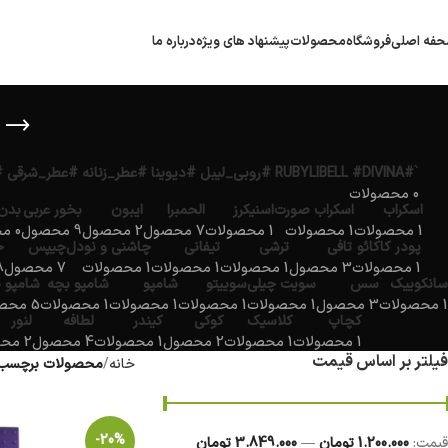
فه اصلی
فروشگاه
محصولات
پیشنهاد های ویژه
درباره ما
`#RUBYLIBELL #DIVINA #روبی_لیبل #دیوینا #عطر_زنانه #عطر_شرقی #عطر_مجلسی #ادکلن_لوکس #ارمغان_کیش`
0 محصولات
اسکراب
اسکراب صورت
اسنیکرز
الحمبرا
ایبون
بخور عربی
بدن
1 محصولات
1 محصولات
1 محصولات
7 محصول
2 محصول
9 محصول
0 محصولات
پودر کاکائو
تافی
ترشی
تیفانی
چاشنی و نودل
چیپس
خ
1 محصولات
3 محصول
1 محصولات
1 محصولات
1 محصولات
7 محصول
18 
سانکوییک
سس
سویت چیلی
سوییتو
شامپو
شامپو بچه
شامپو 
1 محصولات
3 محصول
1 محصولات
1 محصولات
1 محصولات
1 محصولات
5 محصول
کچاپ
کلاسیک
کوکی
کیندر
لطافه
لنور
1 محصولات
1 محصولات
2 محصول
1 محصولات
4 محصول
2 محصول
فیلتر بر اساس قیمت
خانه
محصولات برچسب 
-20%
قيمت:
1.200.000 تومان
—
3.849.000 تومان