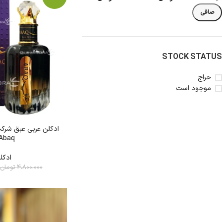
صافی
STOCK STATUS
حراج
شکلات
روغن
نودل
آدامس
موجود است
کیت
روغن
نودل
فایو
کت
زیتون
کره
سون
ای
گالکسی
روغن
تریدنت
خوراکی
تندومی
 Abaq
لینت
روغن
مگی
ادکل
نوتلا
سرخ
4.800.000
تومان
کردنی
کیندر