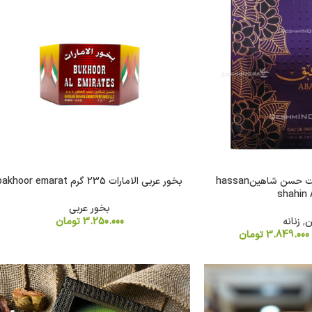
ادکلن عربی عبق شرکت حسن شاهینhassan
بخور عربی الامارات 235 گرم bakhoor emarat
shahin
بخور عربی
ن
,
زنانه
3.250.000
تومان
3.849.000
تومان