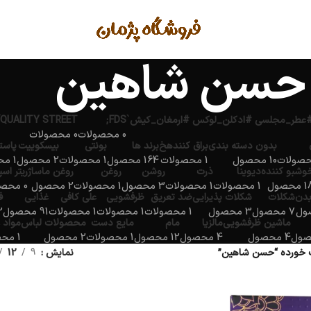
حسن شاهین
QUALITY STREET
FDS;
0 محصولات
0 محصولات
بدون دسته بندی
براق کنندهخ
برند ها
بونتی
بیسکوییت
پاست
10 محصول
1 محصولات
164 محصول
1 محصولات
2 محصول
1 محصولات
وشبو کننده
دیوینا
ذرت
روشن
روغن
روغن ماساژ
ریتر اس
محصول
1 محصولات
1 محصولات
3 محصول
1 محصولات
2 محصول
0 محصولات
بدن
شکلات
شکلات پذیرایی
ضد تعریق
ظرفشویی
علی کافی
غذایی
ف
7 محصول
3 محصول
1 محصولات
1 محصولات
1 محصولات
91 محصول
2 مح
ماشین ظرفشویی
مالزیا
مام
مایع دست
محصولات لباس
مواد 
4 محصول
4 محصول
12 محصول
1 محصولات
2 محصول
1 محصولات
خورده “حسن شاهین”
نمایش
9
12