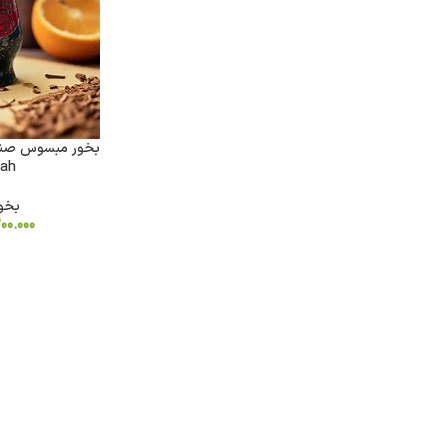
kah
بخور
200.000