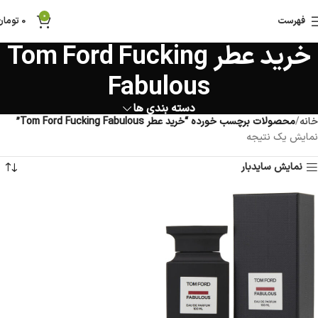
0
فهرست
0
تومان
خرید عطر Tom Ford Fucking
Fabulous
دسته بندی ها
خانه
محصولات برچسب خورده “خرید عطر Tom Ford Fucking Fabulous”
نمایش یک نتیجه
نمایش سایدبار