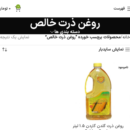
0
فهرست
0
تومان
روغن ذرت خالص
دسته بندی ها
خانه
محصولات برچسب خورده “روغن ذرت خالص”
نمایش یک نتیجه
نمایش سایدبار
ناموجود
روغن ذرت گلدن گاردن 1.5 لیتر