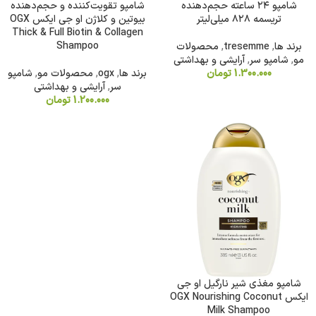
شامپو ۲۴ ساعته حجم‌دهنده
شامپو تقویت‌کننده و حجم‌دهنده
تریسمه ۸۲۸ میلی‌لیتر
بیوتین و کلاژن او جی ایکس OGX
Thick & Full Biotin & Collagen
Shampoo
برند ها
,
tresemme
,
محصولات
مو
,
شامپو سر
,
آرایشی و بهداشتی
1.300.000
تومان
برند ها
,
ogx
,
محصولات مو
,
شامپو
سر
,
آرایشی و بهداشتی
1.200.000
تومان
شامپو مغذی شیر نارگیل او جی
ایکس OGX Nourishing Coconut
Milk Shampoo