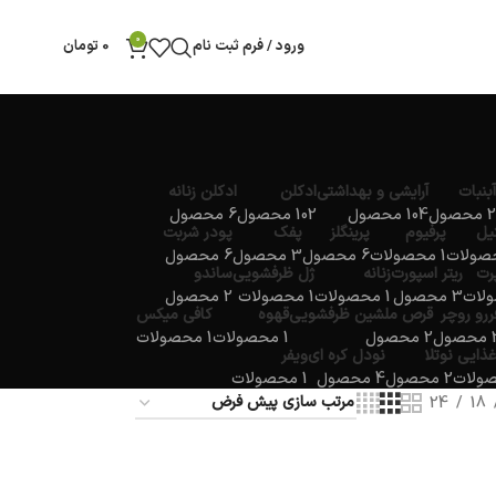
0
ورود / فرم ثبت نام
0
تومان
آبنبات
آرایشی و بهداشتی
ادکلن
ادکلن زنانه
2 محصول
104 محصول
102 محصول
6 محصول
یل
پرفیوم
پرینگلز
پفک
پودر شربت
1 محصولات
6 محصول
3 محصول
6 محصول
پرت
ریتر اسپورت
زنانه
ژل ظرفشویی
ساندو
3 محصول
1 محصولات
1 محصولات
2 محصول
ررو روچر
قرص ملشین ظرفشویی
قهوه
کافی میکس
صول
2 محصول
1 محصولات
1 محصولات
غذایی
نوتلا
نودل کره ای
ویفر
2 محصول
4 محصول
1 محصولات
24
18