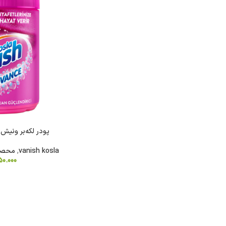
شکلات
روغن
نودل
آدامس
کیت
روغن
نودل
فایو
کت
زیتون
کره
سون
ای
گالکسی
روغن
پودر لکه‌بر ونیش صور
تریدنت
خوراکی
تندومی
لینت
vanish kosla
,
محصو
روغن
مگی
0.000
نوتلا
سرخ
کردنی
کیندر