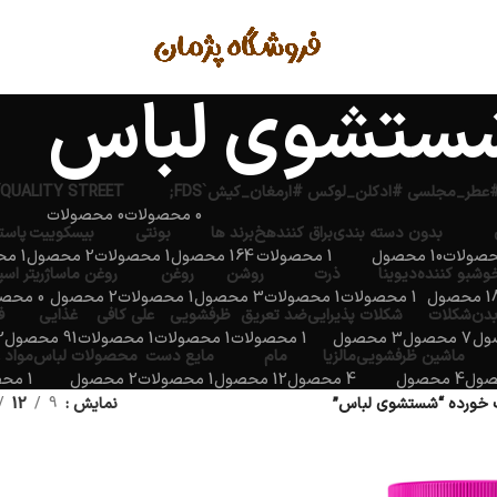
ستشوی لباس
QUALITY STREET
FDS;
0 محصولات
0 محصولات
بدون دسته بندی
براق کنندهخ
برند ها
بونتی
بیسکوییت
پاست
10 محصول
1 محصولات
164 محصول
1 محصولات
2 محصول
1 محصولات
وشبو کننده
دیوینا
ذرت
روشن
روغن
روغن ماساژ
ریتر اس
محصول
1 محصولات
1 محصولات
3 محصول
1 محصولات
2 محصول
0 محصولات
بدن
شکلات
شکلات پذیرایی
ضد تعریق
ظرفشویی
علی کافی
غذایی
ف
7 محصول
3 محصول
1 محصولات
1 محصولات
1 محصولات
91 محصول
2 مح
ماشین ظرفشویی
مالزیا
مام
مایع دست
محصولات لباس
مواد 
4 محصول
4 محصول
12 محصول
1 محصولات
2 محصول
1 محصولات
خورده “شستشوی لباس”
نمایش
9
12