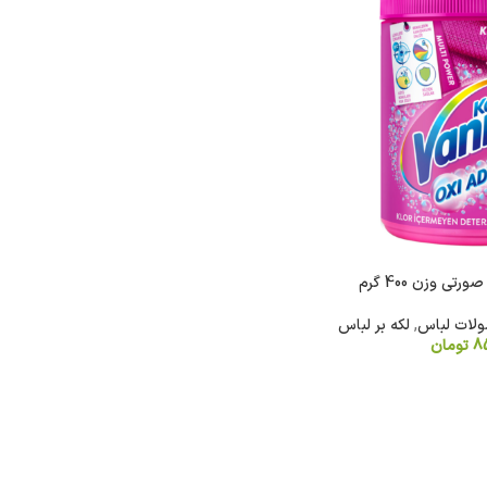
تی وزن 400 گرم
لات لباس
,
لکه بر لباس
85
تومان