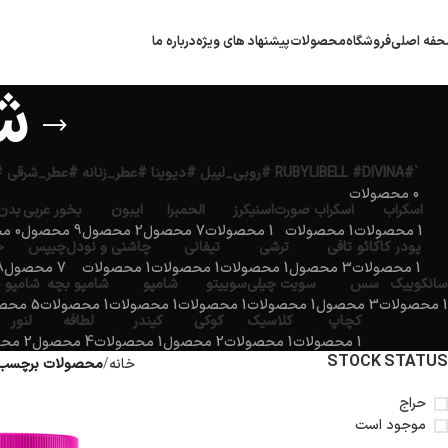
فه اصلی
فروشگاه
محصولات
پیشنهاد های ویژه
درباره ما
ش
`#RUBYLIBELL #DIVINA #روبی_لیبل #دیوینا #عطر_زنانه #عطر_شرقی #عطر_مجلسی #ادکلن_لوکس #ارمغان_کیش`
0 محصولات
اسکراب
اسکراب صورت
اسنیکرز
الحمبرا
ایبون
بخور عربی
بدن
1 محصولات
1 محصولات
1 محصولات
7 محصول
2 محصول
9 محصول
0 محصولات
پودر کاکائو
تافی
ترشی
تیفانی
چاشنی و نودل
چیپس
خ
1 محصولات
3 محصول
1 محصولات
1 محصولات
1 محصولات
7 محصول
18 
سانکوییک
سس
سویت چیلی
سوییتو
شامپو
شامپو بچه
شامپو 
1 محصولات
3 محصول
1 محصولات
1 محصولات
1 محصولات
1 محصولات
5 محصول
کچاپ
کلاسیک
کوکی
کیندر
لطافه
لنور
1 محصولات
1 محصولات
2 محصول
1 محصولات
4 محصول
2 محصول
STOCK STATUS
خانه
محصولات برچسب 
حراج
موجود است