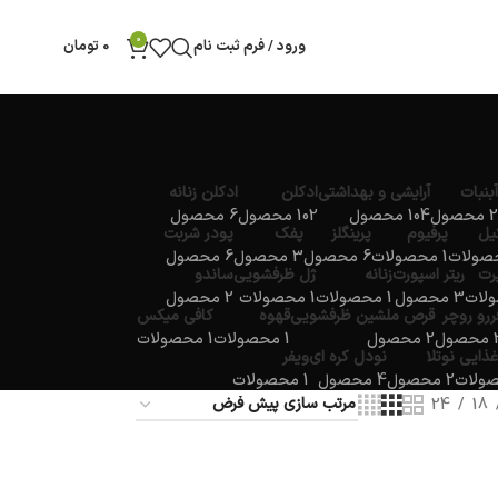
0
ورود / فرم ثبت نام
0
تومان
آبنبات
آرایشی و بهداشتی
ادکلن
ادکلن زنانه
2 محصول
104 محصول
102 محصول
6 محصول
یل
پرفیوم
پرینگلز
پفک
پودر شربت
1 محصولات
6 محصول
3 محصول
6 محصول
پرت
ریتر اسپورت
زنانه
ژل ظرفشویی
ساندو
3 محصول
1 محصولات
1 محصولات
2 محصول
ررو روچر
قرص ملشین ظرفشویی
قهوه
کافی میکس
صول
2 محصول
1 محصولات
1 محصولات
غذایی
نوتلا
نودل کره ای
ویفر
2 محصول
4 محصول
1 محصولات
24
18