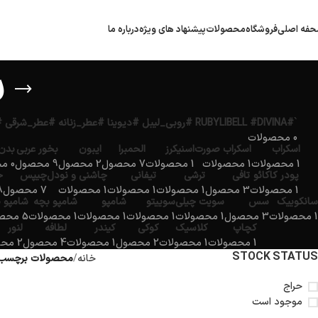
فه اصلی
فروشگاه
محصولات
پیشنهاد های ویژه
درباره ما
ش
`#RUBYLIBELL #DIVINA #روبی_لیبل #دیوینا #عطر_زنانه #عطر_شرقی #عطر_مجلسی #ادکلن_لوکس #ارمغان_کیش`
0 محصولات
اسکراب
اسکراب صورت
اسنیکرز
الحمبرا
ایبون
بخور عربی
بدن
1 محصولات
1 محصولات
1 محصولات
7 محصول
2 محصول
9 محصول
0 محصولات
پودر کاکائو
تافی
ترشی
تیفانی
چاشنی و نودل
چیپس
خ
1 محصولات
3 محصول
1 محصولات
1 محصولات
1 محصولات
7 محصول
18 
سانکوییک
سس
سویت چیلی
سوییتو
شامپو
شامپو بچه
شامپو 
1 محصولات
3 محصول
1 محصولات
1 محصولات
1 محصولات
1 محصولات
5 محصول
کچاپ
کلاسیک
کوکی
کیندر
لطافه
لنور
1 محصولات
1 محصولات
2 محصول
1 محصولات
4 محصول
2 محصول
STOCK STATUS
خانه
محصولات برچسب خو
حراج
موجود است