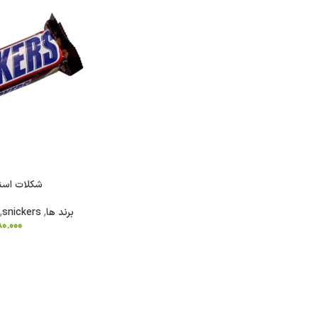
شکلات
روغن
نودل
آدامس
کیت
روغن
نودل
فایو
کت
زیتون
کره
سون
ای
گالکسی
روغن
شکلات اسنیکرز 5
تریدنت
خوراکی
تندومی
لینت
برند ها
,
snickers
,
روغن
مگی
80.000
نوتلا
سرخ
کردنی
کیندر