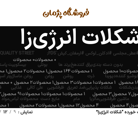
کلات انرژی‌زا
QUALITY STREET
FDS;
0 محصولات
0 محصولات
بدون دسته بندی
براق کنندهخ
برند ها
بونتی
بیسکوییت
پاست
10 محصول
1 محصولات
164 محصول
1 محصولات
2 محصول
1 محصولات
وشبو کننده
دیوینا
ذرت
روشن
روغن
روغن ماساژ
ریتر اس
محصول
1 محصولات
1 محصولات
3 محصول
1 محصولات
2 محصول
0 محصولات
بدن
شکلات
شکلات پذیرایی
ضد تعریق
ظرفشویی
علی کافی
غذایی
ف
7 محصول
3 محصول
1 محصولات
1 محصولات
1 محصولات
91 محصول
2 مح
ماشین ظرفشویی
مالزیا
مام
مایع دست
محصولات لباس
مواد 
4 محصول
4 محصول
12 محصول
1 محصولات
2 محصول
1 محصولات
رده “شکلات انرژی‌زا”
نمایش
9
12