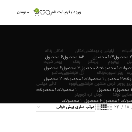
0
ورود / فرم ثبت نام
0
تومان
آبنبات
آرایشی و بهداشتی
ادکلن
ادکلن زنانه
2 محصول
104 محصول
102 محصول
6 محصول
یل
پرفیوم
پرینگلز
پفک
پودر شربت
1 محصولات
6 محصول
3 محصول
6 محصول
پرت
ریتر اسپورت
زنانه
ژل ظرفشویی
ساندو
3 محصول
1 محصولات
1 محصولات
2 محصول
ررو روچر
قرص ملشین ظرفشویی
قهوه
کافی میکس
صول
2 محصول
1 محصولات
1 محصولات
غذایی
نوتلا
نودل کره ای
ویفر
2 محصول
4 محصول
1 محصولات
24
18