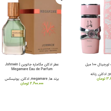
د
جینال 100 میل
عطر ادکلن مگاماره جانوین | Johnwin
Megamare Eau de Parfum
y
,
ادکلن
,
زنانه
3.
تومان
برند ها
,
megamare
,
ادکلن
,
یونیسکس
2.600.000
تومان