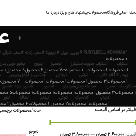
فه اصلی
فروشگاه
محصولات
پیشنهاد های ویژه
درباره ما
عط
`#RUBYLIBELL #DIVINA #روبی_لیبل #دیوینا #عطر_زنانه #عطر_شرقی #عطر_مجلسی #ادکلن_لوکس #ارمغان_کیش`
0 محصولات
اسکراب
اسکراب صورت
اسنیکرز
الحمبرا
ایبون
بخور عربی
بدن
1 محصولات
1 محصولات
1 محصولات
7 محصول
2 محصول
9 محصول
0 محصولات
پودر کاکائو
تافی
ترشی
تیفانی
چاشنی و نودل
چیپس
خ
1 محصولات
3 محصول
1 محصولات
1 محصولات
1 محصولات
7 محصول
18 
سانکوییک
سس
سویت چیلی
سوییتو
شامپو
شامپو بچه
شامپو 
1 محصولات
3 محصول
1 محصولات
1 محصولات
1 محصولات
1 محصولات
5 محصول
کچاپ
کلاسیک
کوکی
کیندر
لطافه
لنور
1 محصولات
1 محصولات
2 محصول
1 محصولات
4 محصول
2 محصول
فیلتر بر اساس قیمت
خانه
محصولات برچسب خ
ناموجو
قيمت:
2.600.000 تومان
—
3.800.000 تومان