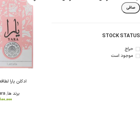
د
صافی
STOCK STATUS
حراج
شکلات
روغن
نودل
آدامس
موجود است
کیت
روغن
نودل
فایو
کت
زیتون
کره
سون
ای
گالکسی
روغن
ادکلن یارا لطافه اور
تریدنت
خوراکی
تندومی
لینت
برند ها
,
ara
روغن
مگی
800.000
نوتلا
سرخ
کردنی
کیندر