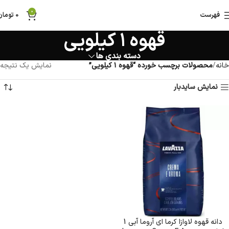
0
فهرست
0
تومان
قهوه ۱ کیلویی
دسته بندی ها
خانه
محصولات برچسب خورده “قهوه ۱ کیلویی”
نمایش یک نتیجه
نمایش سایدبار
دانه قهوه لاوازا کرما ای آروما آبی 1