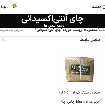
0
فهرست
0
تومان
چای آنتی‌اکسیدانی
دسته بندی ها
خانه
محصولات برچسب خورده “چای آنتی‌اکسیدانی”
نمایش یک نتیجه
نمایش سایدبار
چای دارجلینگ بارمان 454 گرم
برند ها
,
bharmal
,
چایی
,
چای