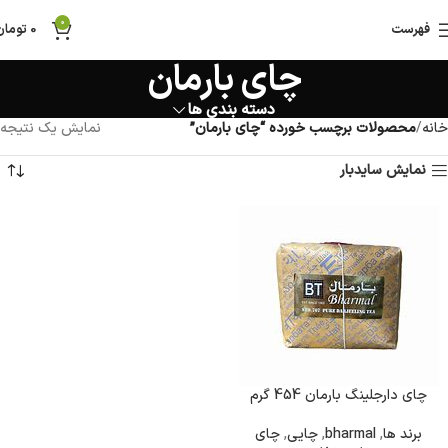
0
فهرست
0
تومان
چای بارمان
دسته بندی ها
خانه
محصولات برچسب خورده “چای بارمان”
نمایش یک نتیجه
نمایش سایدبار
چای دارجلینگ بارمان 454 گرم
برند ها
,
bharmal
,
چایی
,
چای