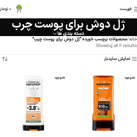
0
فهرست
0
تومان
ژل دوش برای پوست چرب
دسته بندی ها
خانه
محصولات برچسب خورده “ژل دوش برای پوست چرب”
Showing all 2 results
نمایش سایدبار
ناموجود
ناموجود