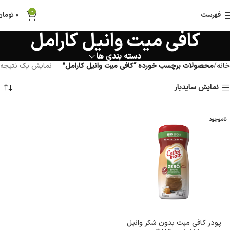
0
فهرست
0
تومان
کافی میت وانیل کارامل
دسته بندی ها
خانه
محصولات برچسب خورده “کافی میت وانیل کارامل”
نمایش یک نتیجه
نمایش سایدبار
ناموجود
پودر کافی میت بدون شکر وانیل