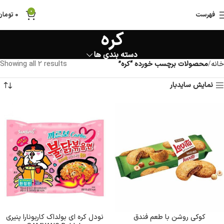
0
فهرست
0
تومان
کره
دسته بندی ها
خانه
محصولات برچسب خورده “کره”
Showing all 2 results
نمایش سایدبار
کوکی روشن با طعم فندق
نودل کره ای بولداک کاربونارا پنیری