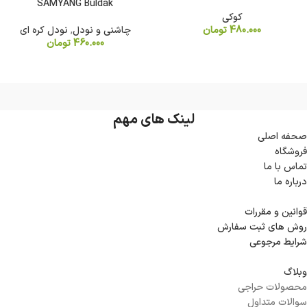
SAMYANG Buldak
کوکی
480.000
تومان
چاشنی و نودل
,
نودل کره ای
460.000
تومان
لینک های مهم
صحفه اصلی
فروشگاه
تماس با ما
درباره ما
قوانین و مقررات
روش های ثبت سفارش
شرایط مرجوعی
وبلاگ
محصولات حراجی
سوالات متداول