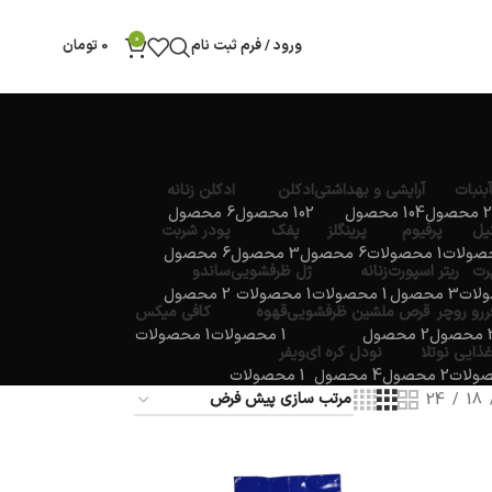
0
ورود / فرم ثبت نام
0
تومان
آبنبات
آرایشی و بهداشتی
ادکلن
ادکلن زنانه
2 محصول
104 محصول
102 محصول
6 محصول
یل
پرفیوم
پرینگلز
پفک
پودر شربت
1 محصولات
6 محصول
3 محصول
6 محصول
پرت
ریتر اسپورت
زنانه
ژل ظرفشویی
ساندو
3 محصول
1 محصولات
1 محصولات
2 محصول
ررو روچر
قرص ملشین ظرفشویی
قهوه
کافی میکس
صول
2 محصول
1 محصولات
1 محصولات
غذایی
نوتلا
نودل کره ای
ویفر
2 محصول
4 محصول
1 محصولات
24
18