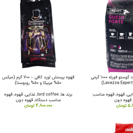
دانه قهوه لاوازا اکسپرت گوستو فورته ۱۰۰۰ گرمی
قهوه پرستش لورد کافی – 7۰۰ گرم (میکس
۵۰% عربیکا و ۵۰% روبوستا)
ایی
,
قهوه
,
قهوه مناسب
برند ها
,
lord coffee
,
غذایی
,
قهوه
,
قهوه
قهوه دون
مناسب دستگاه
,
قهوه دون
5.
تومان
4.800.000
تومان