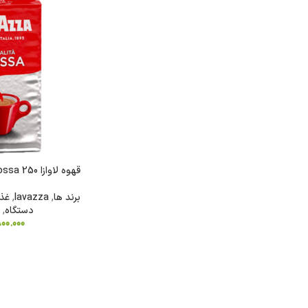
قهوه لاوازا Qualità Rossa 250 گرمی (پودر)
برند ها
,
lavazza
,
غذ
دستگاه
,
800.000