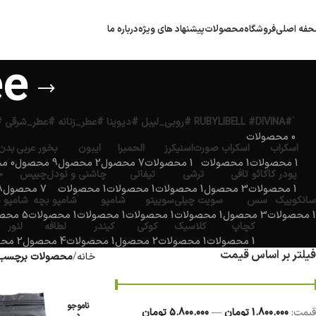
فه اصلی
فروشگاه
محصولات
پیشنهاد های ویژه
درباره ما
ee
`#RUBYLIBELL #DIVINA #روبی_لیبل #دیوینا #عطر_زنانه #عطر_شرقی #عطر_مجلسی #ادکلن_لوکس #ارمغان_کیش`
0 محصولات
اسکراب
اسکراب صورت
اسنیکرز
الحمبرا
ایبون
بخور عربی
بدن
1 محصولات
1 محصولات
1 محصولات
7 محصول
2 محصول
9 محصول
0 محصولات
پودر کاکائو
تافی
ترشی
تیفانی
چاشنی و نودل
چیپس
خ
1 محصولات
3 محصول
1 محصولات
1 محصولات
1 محصولات
7 محصول
18 
سانکوییک
سس
سویت چیلی
سوییتو
شامپو
شامپو بچه
شامپو 
1 محصولات
3 محصول
1 محصولات
1 محصولات
1 محصولات
1 محصولات
5 محصول
کچاپ
کلاسیک
کوکی
کیندر
لطافه
لنور
1 محصولات
1 محصولات
2 محصول
1 محصولات
4 محصول
2 محصول
فیلتر بر اساس قیمت
خانه
محصولات برچسب خورده “fee
ناموجو
قيمت:
1.800.000 تومان
—
5.800.000 تومان