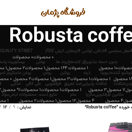
Robusta coff
QUALITY STREET
FDS;
0 محصولات
0 محصولات
بدون دسته بندی
براق کنندهخ
برند ها
بونتی
بیسکوییت
پاست
10 محصول
1 محصولات
164 محصول
1 محصولات
2 محصول
1 محصولات
وشبو کننده
دیوینا
ذرت
روشن
روغن
روغن ماساژ
ریتر اس
محصول
1 محصولات
1 محصولات
3 محصول
1 محصولات
2 محصول
0 محصولات
بدن
شکلات
شکلات پذیرایی
ضد تعریق
ظرفشویی
علی کافی
غذایی
ف
7 محصول
3 محصول
1 محصولات
1 محصولات
1 محصولات
91 محصول
2 مح
ماشین ظرفشویی
مالزیا
مام
مایع دست
محصولات لباس
مواد 
4 محصول
4 محصول
12 محصول
1 محصولات
2 محصول
1 محصولات
Robusta cof”
نمایش
9
12