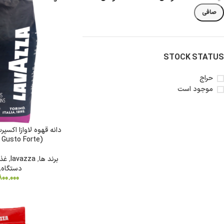
د
صافی
STOCK STATUS
حراج
شکلات
روغن
نودل
آدامس
موجود است
کیت
روغن
نودل
فایو
کت
زیتون
کره
سون
ای
گالکسی
روغن
تریدنت
خوراکی
تندومی
(Lavazza Expert Gusto Forte)
لینت
روغن
مگی
برند ها
,
lavazza
,
غذ
نوتلا
سرخ
دستگاه
,
کردنی
کیندر
800.000