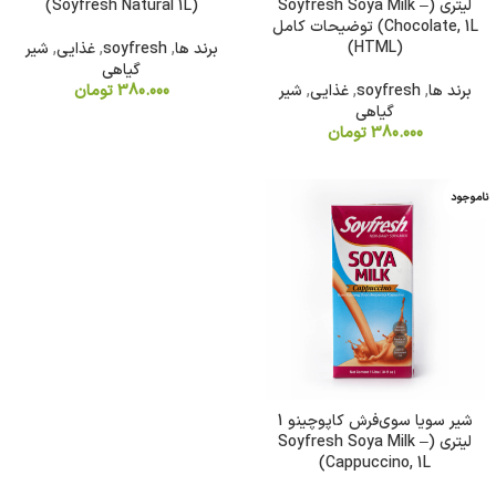
لیتری (Soyfresh Soya Milk –
(Soyfresh Natural 1L)
Chocolate, 1L) توضیحات کامل
(HTML)
برند ها
,
soyfresh
,
غذایی
,
شیر
گیاهی
برند ها
,
soyfresh
,
غذایی
,
شیر
380.000
تومان
گیاهی
380.000
تومان
ناموجود
شیر سویا سوی‌فرش کاپوچینو 1
لیتری (Soyfresh Soya Milk –
Cappuccino, 1L)