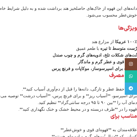
دانه‌های این قهوه از خاک‌های حاصلخیز هند برداشت شده و به دلیل شرایط خاص آ
خوش‌عطر محسوب می‌شود.
ویژگی‌ها
۱۰۰٪ عربیکا
از مزارع هند
رُست متوسط تا تیره
با طعم عمیق
نُت‌های شکلات تلخ، ادویه‌های گرم و چوب صندل
بدنه‌ای قوی و عطر گرم و ماندگار
اینستاگرم
مناسب برای اسپرسوساز، موکاپات و فرنچ پرس
روش مصرف
واتس آپ
تلگرام
برای **حفظ عطر و تازگی، دانه‌ها را قبل از دم‌آوری آسیاب کنید**.
برای اسپرسو، **آسیاب ریز** و برای فرنچ پرس، **آسیاب درشت** توصیه می‌
دمای آب را **بین ۹۰ تا ۹۵ درجه سانتی‌گراد** تنظیم کنید.
قهوه را در **ظرف دربسته و در محیط خشک و خنک نگهداری کنید**.
مناسب برای
علاقه‌مندان به **قهوه‌ای قوی و خوش‌عطر**
کسانی که **دنبال نُت‌های گرم و ادویه‌ای هستند**