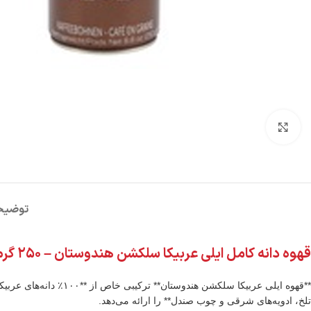
شکلات
روغن
نودل
آدامس
برای بزرگنمایی کلیک کنید
کیت
روغن
نودل
فایو
کت
زیتون
کره
سون
ای
گالکسی
روغن
تریدنت
خوراکی
تندومی
لینت
توضیح
روغن
مگی
نوتلا
سرخ
کردنی
کیندر
قهوه دانه کامل ایلی عربیکا سلکشن هندوستان – ۲۵۰ گرم
**قهوه ایلی عربیکا سل
تلخ، ادویه‌های شرقی و چوب صندل** را ارائه می‌دهد.