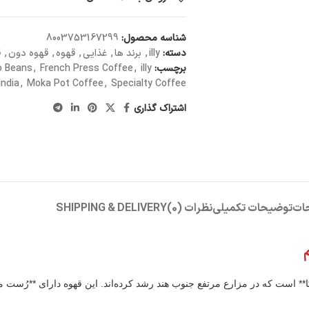
شناسه محصول:
8003753167299
دسته:
illy
,
برند ها
,
غذایی
,
قهوه
,
قهوه دون
,
ق
برچسب:
illy
,
French Press Coffee
,
o Beans
India
,
Moka Pot Coffee
,
Specialty Coffee
اشتراک گذاری
ات
توضیحات تکمیلی
نظرات (0)
SHIPPING & DELIVERY
کشن هندوستان** ترکیبی خاص از **۱۰۰٪ دانه‌های عربیکا** است که در مزارع مرتفع جنوب هند رشد کرده‌اند. این