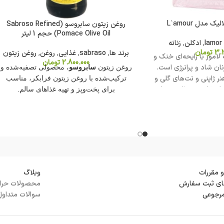
ک مدل L`amour
روغن زیتون سابروسو (Sabroso Refined
Pomace Olive Oil) حجم 1 لیتر
lamor 
,
ادکلن
,
زنانه
3.2
تومان
برند ها
,
sabraso
,
غذایی
,
روغن
,
روغن زیتون
 لامور با رایحه‌ای خنک و
2.800.000
تومان
نان شاد و پرانرژی است.
روغن زیتون
سابروسو
، محصولی تصفیه‌شده و
هنر ژاپنی و نت‌های گلی و
ترکیب‌شده با روغن زیتون فرابکر، مناسب
 انتخابی بی‌نظیر تبدیل
برای پخت‌وپز و تهیه غذاهای سالم.
ه است.
و مقررات
وبلاگ
ی ثبت سفارش
محصولات حرا
مرجوعی
سوالات متداول