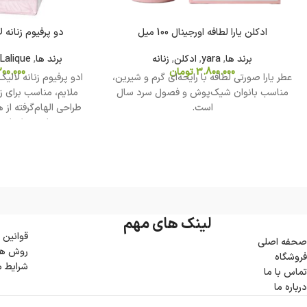
ادکلن یارا لطافه اورجینال 100 میل
دو پرفیوم زنانه لالی
برند ها
,
yara
,
ادکلن
,
زنانه
برند ها
,
Lalique
3.800.000
تومان
00.000
عطر یارا صورتی لطافه با رایحه‌ای گرم و شیرین،
ادو پرفیوم زنانه لالیک
مناسب بانوان شیک‌پوش و فصول سرد سال
ملایم، مناسب برای ز
است.
طراحی الهام‌گرفته از 
چوبی، این عطر را به
کرد
لینک های مهم
قوانین 
صحفه اصلی
روش ها
فروشگاه
شرایط 
تماس با ما
درباره ما