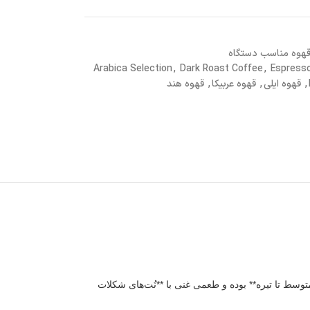
هوه مناسب دستگاه
Arabica Selection
,
Dark Roast Coffee
,
Espress
,
قهوه ایلی
,
قهوه عربیکا
,
قهوه هند
 قهوه دارای **رُست متوسط تا تیره** بوده و طعمی غنی با **نُت‌های شکلات