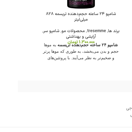
شامپو ۲۴ ساعته حجم‌دهنده تریسمه ۸۲۸
شامپو بازسازی
میلی‌لیتر
برند ها
,
tresemme
,
محصولات مو
,
شامپو سر
,
برند ها
,
resemme
آرایشی و بهداشتی
آرای
1.300.000
تومان
000
شامپو ۲۴ ساعته حجم‌دهنده تریسمه
به موها
شامپو بازسازی
حجم و بدن می‌بخشد، به طوری که موها پرتر
رنگ‌شده، با ترک
و ضخیم‌تر به نظر می‌آیند. با پروتئین‌های
عصاره هبیسکو
ابریشمی، موها نرم و قابل‌مدیریت می‌شوند و
رنگ‌شده را شس
با رایحه‌ای تازه و سبک، احساس تمیزی و
رنگ و درخشندگی 
طراوت را در طول روز حفظ می‌کند. این
فاقد پارابن‌ها و 
شامپو با کیفیت حرفه‌ای برای استفاده روزانه
حیوانا
طراحی شده است.
جی