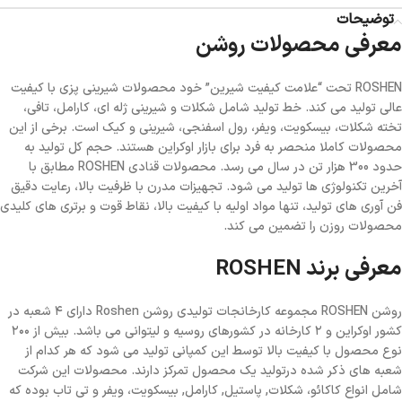
توضیحات
معرفی محصولات روشن
ROSHEN تحت “علامت کیفیت شیرین” خود محصولات شیرینی پزی با کیفیت
عالی تولید می کند. خط تولید شامل شکلات و شیرینی ژله ای، کارامل، تافی،
تخته شکلات، بیسکویت، ویفر، رول اسفنجی، شیرینی و کیک است. برخی از این
محصولات کاملا منحصر به فرد برای بازار اوکراین هستند. حجم کل تولید به
حدود 300 هزار تن در سال می رسد. محصولات قنادی ROSHEN مطابق با
آخرین تکنولوژی ها تولید می شود. تجهیزات مدرن با ظرفیت بالا، رعایت دقیق
فن آوری های تولید، تنها مواد اولیه با کیفیت بالا، نقاط قوت و برتری های کلیدی
محصولات روزن را تضمین می کند.
معرفی برند ROSHEN
روشن ROSHEN مجموعه کارخانجات تولیدی روشن Roshen دارای ۴ شعبه در
کشور اوکراین و ۲ کارخانه در کشورهای روسیه و لیتوانی می باشد. بیش از ۲۰۰
نوع محصول با کیفیت بالا توسط این کمپانی تولید می شود که هر کدام از
شعبه های ذکر شده درتولید یک محصول تمرکز دارند. محصولات این شرکت
شامل انواع کاکائو، شکلات, پاستیل, کارامل, بیسکویت، ویفر و تی تاب بوده که