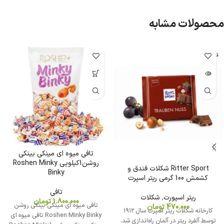
محصولات مشابه
ناموجود
تافی میوه ای مینکی بینکی
روشن1کیلویی Roshen Minky
Ritter Sport شکلات فندق و
Binky
کشمش 100 گرمی ریتر اسپرت
تافی
ریتر اسپورت
,
شکلات
1.800.000
تومان
تافی میوه ای مینکی بینکی روشن
470.000
تومان
کارخانه شکلات ریتر اسپرت سال ۱۹۱۲
Roshen Minky Binky تافی میوه ای
توسط آلفرد ریتر در آلمان راه‌اندازی شد.