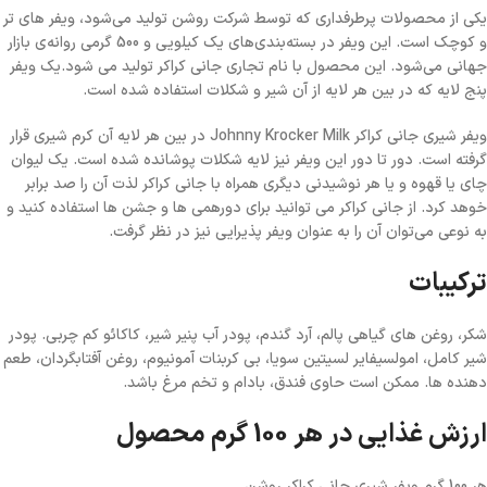
یکی از محصولات پرطرفداری که توسط شرکت روشن تولید می‌شود، ویفر های تر
و کوچک است. این ویفر در بسته‌بندی‌های یک کیلویی و 500 گرمی روانه‌ی بازار
جهانی می‌شود. این محصول با نام تجاری جانی کراکر تولید می شود.یک ویفر
پنج لایه که در بین هر لایه از آن شیر و شکلات استفاده شده است.
ویفر شیری جانی کراکر Johnny Krocker Milk در بین هر لایه آن کرم شیری قرار
گرفته است. دور تا دور این ویفر نیز لایه شکلات پوشانده شده است. یک لیوان
چای یا قهوه و یا هر نوشیدنی دیگری همراه با جانی کراکر لذت آن را صد برابر
خوهد کرد. از جانی کراکر می توانید برای دورهمی ها و جشن ها استفاده کنید و
به نوعی می‌توان آن را به عنوان ویفر پذیرایی نیز در نظر گرفت.
ترکیبات
شکر، روغن های گیاهی پالم، آرد گندم، پودر آب پنیر شیر، کاکائو کم چربی. پودر
شیر کامل، امولسیفایر لسیتین سویا، بی کربنات آمونیوم، روغن آفتابگردان، طعم
دهنده ها. ممکن است حاوی فندق، بادام و تخم مرغ باشد.
ارزش غذایی در هر 100 گرم محصول
هر 100 گرم ویفر شیری جانی کراکر روشن