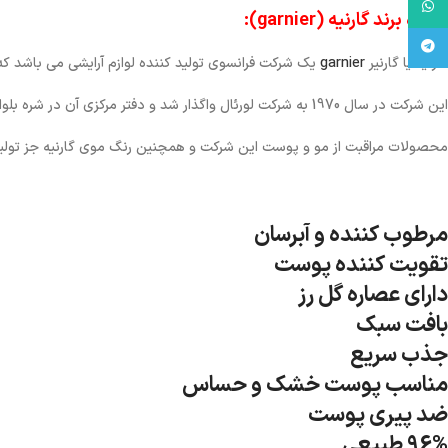
واتس آپ
درباره برند گارنیه (garnier):
تلگرام
گارنیه یا گارنیر
garnier
یک شرکت فرانسوی تولید کننده لوازم آرایشی می باشد که در سال 1904 توسط آلفرد گارنیه ر
این شرکت در سال 1970 به شرکت لورئال واگذار شد و دفتر مرکزی آن در شره بلوا قرار دارد.
محصولات مراقبت از مو و پوست این شرکت و همچنین رنگ موی گارنیه جز تولی
مرطوب کننده و آبرسان
تقویت کننده پوست
دارای عصاره گل رز
بافت سبک
جذب سریع
مناسب پوست خشک و حساس
ضد پیری پوست
96% طبیعی