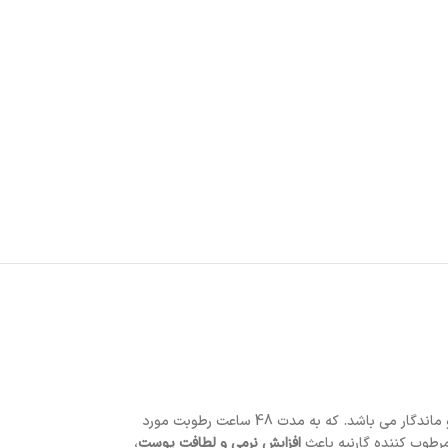
است.کرم آبرسان گل رز گارنیه یکی از آبرسان های قوی و ماندگار می باشد. که به مدت 48 ساعت رطوبت مورد
مرطوب کننده گارنیه باعث
افزایش نرمی و لطافت پوست
،