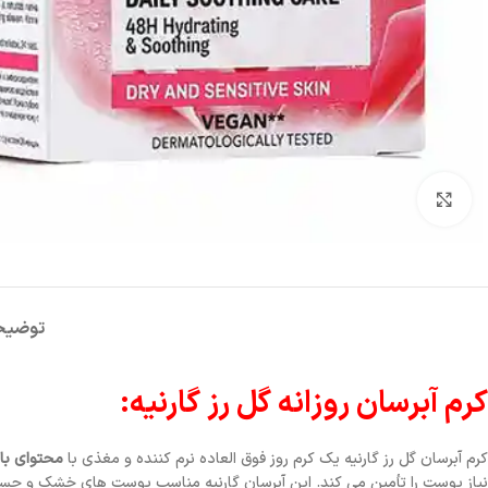
شکلات
روغن
نودل
آدامس
برای بزرگنمایی کلیک کنید
کیت
روغن
نودل
فایو
کت
زیتون
کره
سون
ای
گالکسی
روغن
تریدنت
خوراکی
تندومی
لینت
توضیح
روغن
مگی
نوتلا
سرخ
کردنی
کیندر
کرم آبرسان روزانه گل رز گارنیه:
کرم آبرسان گل رز گارنیه یک کرم روز فوق العاده نرم کننده و مغذی با
محتوای با
نیاز پوست را تأمین می کند. این آبرسان گارنیه مناسب پوست های خشک و حساس ب