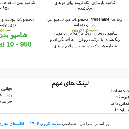
شامپو بازسازی رنگ ترزمه برای موهای
شامپو بدن al
رنگ‌شده
– 950 میلی‌لیت
برند ها
,
tresemme
,
محصولات مو
,
شامپو سر
,
محصولات پوست و 
آرایشی و بهداشتی
بوی
,
آرای
1.300.000
تومان
50.000
شامپو بازسازی رنگ ترزمه برای موهای
رنگ‌شده، با ترکیب روغن دانه آفتابگردان و
Total 10 - 950 میل
عصاره هبیسکوس، به‌طور ملایم موهای
رنگ‌شده را شستشو می‌دهد و باعث حفظ
رنگ و درخشندگی آن‌ها می‌شود. این محصول
فاقد پارابن‌ها و روغن‌های معدنی است و برای
حیوانات ایمن می‌باشد.
میکروب مضر را ا
لینک های مهم
محصول پوست را کا
قوانین 
صحفه اصلی
روش ها
می
فروشگاه
شرایط 
تماس با ما
درباره ما
بر اساس طراحی اختصاصی
صانت گروپ
۱۴۰۴
قالب‌های تجار