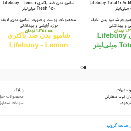
Lifebuoy Total 10 Antibacteri
شامپو بدن ضد باکتری Lifebuoy – Lemon
ر
Fresh 950 میلی‌لیتر
صورت
,
شامپو بدن
,
لایف
محصولات پوست و صورت
,
شامپو بدن
,
لایف
شی و بهداشتی
بوی
,
آرایشی و بهداشتی
1.3
تومان
1.350.000
تومان
شامپو بدن Lifebuoy
شامپو بدن ضد باکتری
ی‌لیتر
Lifebuoy - Lemon
Fresh 950 میلی‌لیتر
شامپو بدن Lifebuoy Total 10 با فرمول
منحصر به فرد Activ Naturol Shield، به
شامپو بدن ضد باکتری Lifebuoy Lemon
عمق منافذ پوست نفوذ کرده و 10 نوع
Fresh با عصاره طبیعی لیمو، پوست شما
ز بین می‌برد. این
را در طول روز تازه و پاکیزه نگه می‌دارد و به
ملاً تمیز و شاداب
و مقررات
وبلاگ
محافظت از آن در برابر میکروب‌های مضر
ی ثبت سفارش
محصولات حرا
‌کند.
کمک می‌کند.
مرجوعی
سوالات متداول
ی صانت گروپ