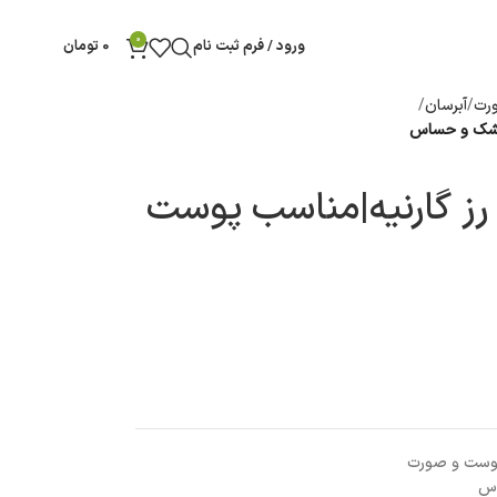
0
ورود / فرم ثبت نام
0
تومان
رت
آبرسان
 خشک و حساس
ل رز گارنیه|مناسب پوست
وست و صورت
وس