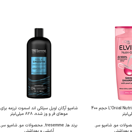
شامپو L’Oréal Nutri Gloss Shine حجم 400
شامپو آرگان اویل سیلکی اند اسموت ترزمه برای
ی‌لیتر
موهای فر و وز شده، ۸۲۸ میلی‌لیتر
ولات مو
,
شامپو سر
,
برند ها
,
tresemme
,
محصولات مو
,
شامپو سر
,
و بهداشتی
آرایشی و بهداشتی