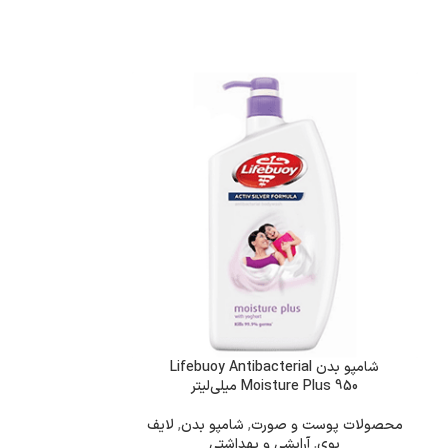
شامپو بدن Lifebuoy Antibacterial
شامپو ب
Moisture Plus 950 میلی‌لیتر
– 950 
محصولات پوست و صورت
,
شامپو بدن
,
لایف
محصولات پوست 
بوی
,
آرایشی و بهداشتی
بوی
,
آ