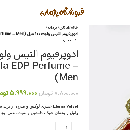
خانه
ادکلن
مردانه
ادوپرفیوم النیس ولوت ۱۰۰ میل (Elenis Velvet Linea De Bella EDP Perfume – Men)
lla EDP Perfume –
Men)
5.999.000
توم
7.800.000
تومان
Elenis Velvet
عطری
لوکس و مدرن
از برند
la
وانیل
رایحه‌ای شیک، دلنشین و به‌یادماندنی ایجاد