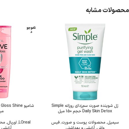
محصولات مشابه
ناموجو
د
ژل شوینده صورت سم‌زدای روزانه Simple
Daily Skin Detox حجم 150 میل
میل
سیمپل
,
محصولات پوست و صورت
,
فیس
LOreal
,
اوریال
,
محص
واش
,
آرایشی و بهداشتی
آرایشی 