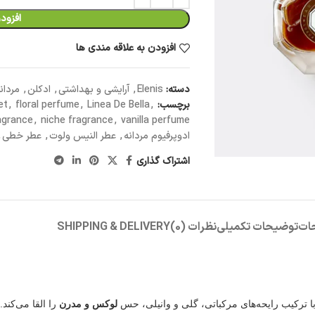
افزود
افزودن به علاقه مندی ها
دسته:
Elenis
,
آرایشی و بهداشتی
,
ادکلن
,
مردان
برچسب:
,
Linea De Bella
,
floral perfume
,
et
agrance
,
niche fragrance
,
vanilla perfume
ادوپرفیوم مردانه
,
عطر النیس ولوت
,
عطر خطی
,
اشتراک گذاری
ات
توضیحات تکمیلی
نظرات (0)
SHIPPING & DELIVERY
رکیب رایحه‌های مرکباتی، گلی و وانیلی، حس
لوکس و مدرن
را القا می‌کند