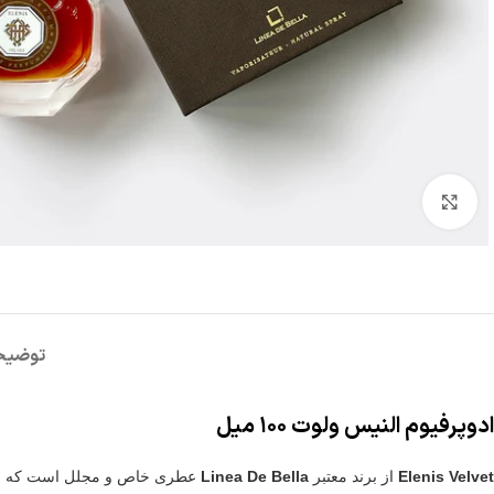
شکلات
روغن
نودل
آدامس
برای بزرگنمایی کلیک کنید
کیت
روغن
نودل
فایو
کت
زیتون
کره
سون
ای
گالکسی
روغن
تریدنت
خوراکی
تندومی
لینت
روغن
مگی
نوتلا
توضیح
سرخ
کردنی
کیندر
ادوپرفیوم النیس ولوت ۱۰۰ میل
Elenis Velvet
از برند معتبر
Linea De Bella
عطری خاص و مجلل است که با ت