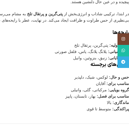
پیچیده و در عین حال دلنشین هستند.
در ابتدا، ترکیبی شاداب و انرژی‌بخش از
پتی‌گرین و پرتقال تلخ
به مشام می‌رسد 
بی‌نظیری از حس طراوت و ظرافت ایجاد می‌کند. در نهایت، عطر با رایحه‌های
رایحه‌ها
اینستاگرم
رایحه اولیه:
پتی‌گرین، پرتقال تلخ
واتس آپ
رایحه میانی:
یلانگ یلانگ، یاس، فلفل صورتی
رایحه پایانی:
زنبق، بنزوئین، وانیل
تلگرام
ویژگی‌های برجسته
حس و حال:
لوکس، شیک، دلپذیر
مناسب برای:
آقایان
گروه بویایی:
مرکباتی، گلی، وانیلی
مناسب برای فصل:
بهار، تابستان، پاییز
ماندگاری:
بالا
پراکندگی:
متوسط تا قوی