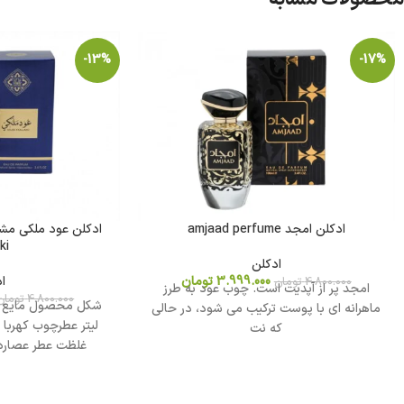
-13%
-17%
ادکلن امجد amjaad perfume
ki
ادکلن
3.999.000
تومان
ا
4.800.000
تومان
امجد پر از آپدیت است. چوب عود به طرز
4.800.000
تومان
ماهرانه ای با پوست ترکیب می شود، در حالی
لیتر عطرچوب کهربا
که نت
غلظت عطر عصاره 