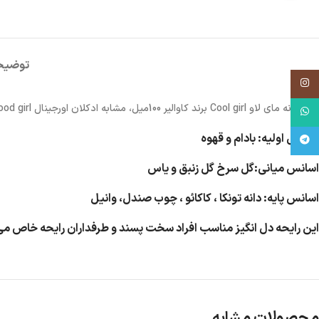
توضیح
اینستاگرم
عطر زنانه مای لاو Cool girl برند کاوالیر 100میل، مشابه ادکلان اورجینال good girl مناسب برای همه فصول با پخش بوی بالا و ماندگاری خوب با طبع خنک و شیرین
واتس آپ
اسانس اولیه: بادام و قهوه
تلگرام
اسانس میانی:گل سرخ گل زنبق و یاس
اسانس پایه: دانه تونکا ، کاکائو ، چوب صندل، وانیل
این رایحه دل انگیز مناسب افراد سخت پسند و طرفداران رایحه خاص می
محصولات مشابه