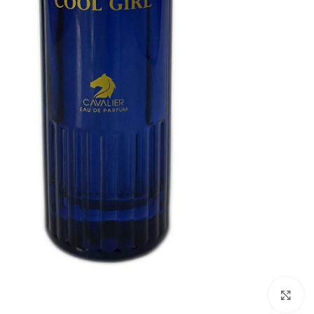
شکلات
روغن
نودل
آدامس
کیت
روغن
نودل
فایو
کت
زیتون
کره
سون
ای
گالکسی
روغن
تریدنت
خوراکی
تندومی
لینت
روغن
مگی
نوتلا
سرخ
کردنی
کیندر
برای بزرگنمایی کلیک کنید