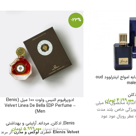
-23%
ادکلن عود ملکی مشابه امواج اینترلوود oud
male
دکلن
ادوپرفیوم النیس ولوت ۱۰۰ میل (Elenis
4.199.000
تومان
شکل محصول مایع اندازه محصول100 میلی
Velvet Linea De Bella EDP Perfume –
 ویژگی خاص بلند مدت
Men)
عطر رویال عود عود
Elenis
,
ادکلن
,
مردانه
,
آرایشی و بهداشتی
5.999.000
تومان
7.800.000
تومان
Elenis Velvet
عطری
لوکس و مدرن
از برند