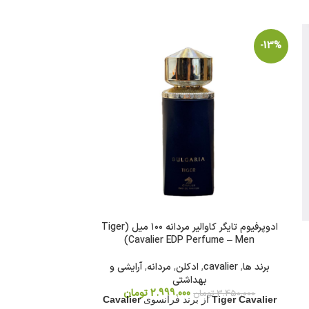
-7%
-13%
ادوپرفیوم تایگر کاوالیر مردانه ۱۰۰ میل (Tiger
(Freedom Elixir EDP 100ML – Men)
Cavalier EDP Perfume – Men)
برند ها
,
cavalier
,
ادکلن
,
مردانه
,
آرایشی و
برند ها
,
reedom
بهداشتی
2.999.000
تومان
3.450.000
تومان
8.600.000
تو
Tiger Cavalier
از برند فرانسوی
Cavalier
عطر
فریدام الیک