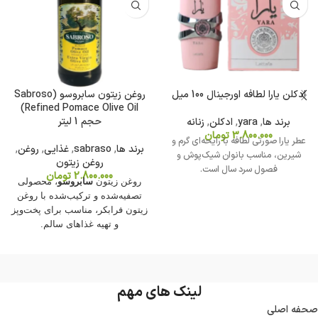
ادکلن یارا لطافه اورجینال 100 میل
روغن زیتون سابروسو (Sabroso
Refined Pomace Olive Oil)
حجم 1 لیتر
برند ها
,
yara
,
ادکلن
,
زنانه
3.800.000
تومان
عطر یارا صورتی لطافه با رایحه‌ای گرم و
برند ها
,
sabraso
,
غذایی
,
روغن
,
شیرین، مناسب بانوان شیک‌پوش و
روغن زیتون
فصول سرد سال است.
2.800.000
تومان
روغن زیتون
سابروسو
، محصولی
تصفیه‌شده و ترکیب‌شده با روغن
زیتون فرابکر، مناسب برای پخت‌وپز
و تهیه غذاهای سالم.
لینک های مهم
صحفه اصلی