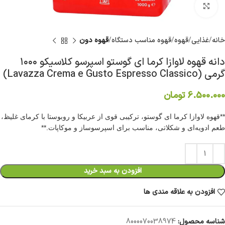
برای بزرگنمایی کلیک کنید
خانه
غذایی
قهوه
قهوه مناسب دستگاه
قهوه دون
دانه قهوه لاوازا کرما ای گوستو اسپرسو کلاسیکو ۱۰۰۰
گرمی (Lavazza Crema e Gusto Espresso Classico)
6.500.000
تومان
**قهوه لاوازا کرما ای گوستو، ترکیبی قوی از عربیکا و روبوستا با کرمای غلیظ،
طعم ادویه‌ای و شکلاتی، مناسب برای اسپرسوساز و موکاپات.**
افزودن به سبد خرید
افزودن به علاقه مندی ها
شناسه محصول:
8000070038974