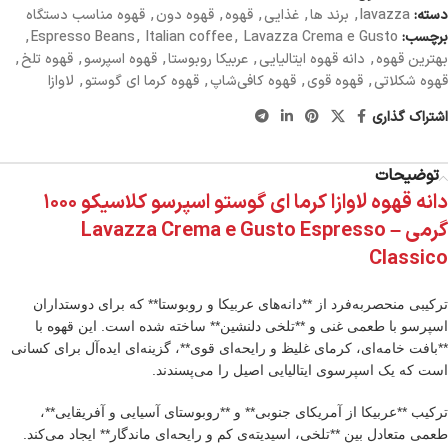
دسته:
lavazza
,
برند ها
,
غذایی
,
قهوه
,
قهوه دون
,
قهوه مناسب دستگاه
برچسب:
Lavazza Crema e Gusto
,
Italian coffee
,
Espresso Beans
,
بهترین قهوه
,
دانه قهوه ایتالیایی
,
عربیکا روبوستا
,
قهوه اسپرسو
,
قهوه تلخ
,
قهوه شکلاتی
,
قهوه قوی
,
قهوه کافی‌شاپ
,
قهوه کرما ای گوستو
,
لاوازا
اشتراک گذاری
توضیحات
دانه قهوه لاوازا کرما ای گوستو اسپرسو کلاسیکو ۱۰۰۰
گرمی – Lavazza Crema e Gusto Espresso
Classico
ترکیبی منحصربه‌فرد از **دانه‌های عربیکا و روبوستا** که برای دوستداران
اسپرسو با طعمی غنی و **تلخی دلنشین** ساخته شده است. این قهوه با
**بافت خامه‌ای، کرمای غلیظ و رایحه‌ای قوی**، گزینه‌ای ایده‌آل برای کسانی
است که یک اسپرسوی ایتالیایی اصیل را می‌پسندند.
ترکیب **عربیکا از آمریکای جنوبی** و **روبوستای آسیایی و آفریقایی**،
طعمی متعادل بین **تلخی، اسیدیته‌ی کم و رایحه‌ای ماندگار** ایجاد می‌کند.