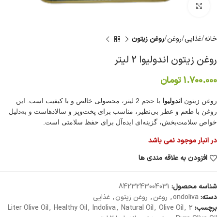
برای بزرگنمایی کلیک کنید
خانه
غذایی
روغن
روغن زیتون
روغن زیتون اندولیوا 2 لیتر
1.700.000
تومان
روغن زیتون
اندولیوا
با حجم 2 لیتر، محصولی خالص و با کیفیت است. این
روغن با طعم و عطر بی‌نظیر، مناسب برای پخت‌وپز و سالادهاست و به‌دلیل
خواص سلامت‌بخش، گزینه‌ای ایده‌آل برای حفظ سلامتی است.
در انبار موجود نمی باشد
افزودن به علاقه مندی ها
شناسه محصول:
8423243004031
دسته:
ondoliva
,
روغن
,
روغن زیتون
,
غذایی
برچسب:
2 Liter Olive Oil
,
Olive Oil
,
Natural Oil
,
Indoliva
,
Healthy Oil
,