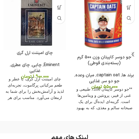
چای امیننت ارل گری
جو دوسر کاپیتان وزن 500 گرم
(بسته‌بندی قوطی)
Eminent
,
چایی
,
چای عطری
,
غذایی
برند ها
,
captain oat
,
میان وعده
,
1.900.000
تومان
چای امیننت ارل گری، با عطر و
جو دو سر
,
غذایی
طعم مرکباتی بِرگاموت، تجربه‌ای
550.000
تومان
**جو دوسر کاپیتان 100٪ طبیعی و
لذیذ و آرامش‌بخش را برای شما به
غنی از فیبر، پروتئین و ویتامین‌ها
ارمغان می‌آورد. مناسب برای هر
است. گزینه‌ای ایده‌آل برای یک
زمان از روز.
صبحانه سالم و مغذی، که به بهبود
سلامت گوارش، کاهش کلسترول و
کنترل قند خون کمک می‌کند.**
لینک های مهم