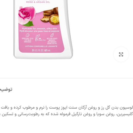
شکلات
روغن
نودل
آدامس
برای بزرگنمایی کلیک کنید
کیت
روغن
نودل
فایو
کت
زیتون
کره
سون
ای
گالکسی
روغن
تریدنت
خوراکی
تندومی
لینت
توضیح
روغن
مگی
نوتلا
سرخ
کردنی
کیندر
لوسیون بدن گل رز و روغن آرگان سنت ایوز پوست را نرم و مرطوب کرده و باف
گلیسیرین، روغن سویا و روغن نارگیل فرموله شده که به رطوبت‌رسانی و تسکین