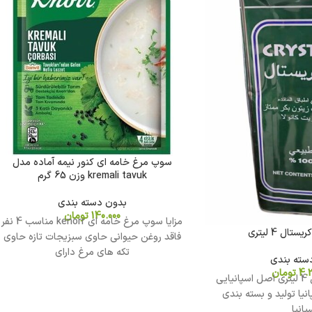
سوپ مرغ خامه ای کنور نیمه آماده مدل
kremali tavuk وزن 65 گرم
بدون دسته بندی
140.000
تومان
مزایا سوپ مرغ خامه ای kenorr مناسب 4 نفر
ال 4 لیتری
فاقد روغن حیوانی حاوی سبزیجات تازه حاوی
تکه های مرغ دارای
سته بندی
4.3
تومان
روغن زیتون کریستال 4 لیتری اصل اسپانیایی
ا تولید و بسته بندی
پانیا