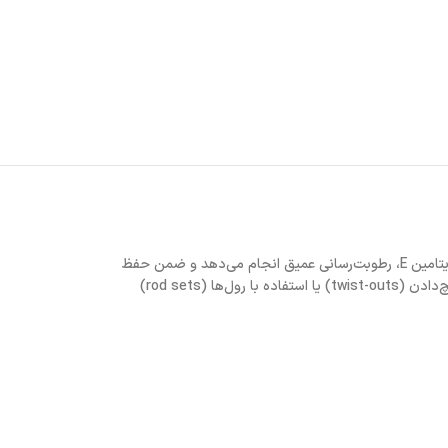
موس مو آووکادو کنتو برای تعریف و فرم دادن به امواج، فرها و پیچ‌های مو طراحی شده است. فرمولاسیون آن با ترکیب روغن آوکادو، روغن دانه کتان، عسل و ویتامین E، رطوبت‌رسانی عمیق انجام می‌دهد و ضمن حفظ
حالت موها، از چسبندگی، پوسته‌شدن یا باقی‌ماندن اثر خشک جلوگیری می‌کند. این محصول مناسب حجم‌دهی و تعیین استایل برای حالت‌های «واش‌ان‌گو»، پیچ‌دادن (twist-outs) یا استفاده با رول‌ها (rod sets)