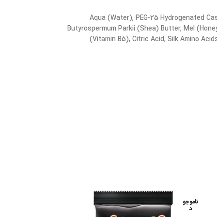
Aqua (Water), PEG-25 Hydrogenated Casto
Butyrospermum Parkii (Shea) Butter, Mel (Honey
(Vitamin B5), Citric Acid, Silk Amino Ac
ناموجو
-9%
د