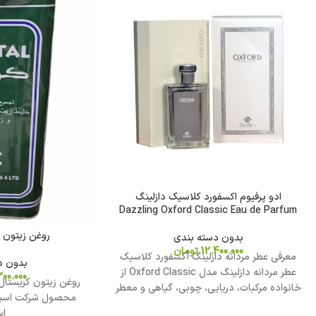
ادو پرفیوم اکسفورد کلاسیک دازلینگ
Dazzling Oxford Classic Eau de Parfum
روغن زیتون کریست
بدون دسته بندی
12.400.000
تومان
معرفی عطر مردانه دازلینگ آکسفورد کلاسیک
بدون د
عطر مردانه دازلینگ مدل Oxford Classic از
00.000
خانواده مرکبات، دریایی، چوبی، گیاهی و معطر
محصول شرکت اسپانی
اس