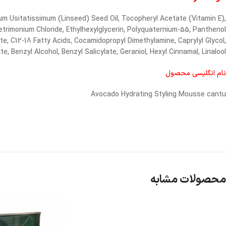
um Usitatissimum (Linseed) Seed Oil, Tocopheryl Acetate (Vitamin E),
trimonium Chloride, Ethylhexylglycerin, Polyquaternium-55, Panthenol
te, C12-18 Fatty Acids, Cocamidopropyl Dimethylamine, Caprylyl Glycol,
, Benzyl Alcohol, Benzyl Salicylate, Geraniol, Hexyl Cinnamal, Linalool.
نام انگلیسی محصول
Avocado Hydrating Styling Mousse cantu
محصولات مشابه