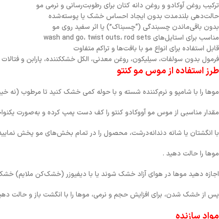
ترکیب روغن آوکادو و روغن دانه کتان برای رطوبت‌رسانی و نرمی مو
حالت‌دهی بلندمدت بدون ایجاد احساس خشک یا پوسته‌شده
بدون باقی‌ماندن چسبندگی (“چسبناک”) یا اثر سفید روی مو
مناسب برای استایل‌های wash and go، twist outs، rod sets
قابل استفاده برای انواع مو با بافت‌ها و تراکم متفاوت
فرمول بدون سولفات، سیلیکون، روغن معدنی، الکل خشک­کننده، پارابن و فتالات
طرز استفاده از موس مو کنتو
موها را با شامپو و نرم‌کننده شسته و با حوله کمی خشک کنید تا مرطوب (نه خی
مقدار مناسبی از موس مو آووکادو کنتو را کف دست پمپ کرده و به‌صورت یکنو
با انگشتان یا شانه دندانه‌درشت، محصول را در تمام بخش‌های مو پخش نمایید
موها را حالت دهید .
اجازه دهید موها در هوای آزاد خشک شوند یا با دیفیوزر (خشک‌کن ملایم) خشک
پس از خشک شدن، برای افزایش حجم و نرمی، موها را با انگشت باز و حالت دهی
مواد سازنده