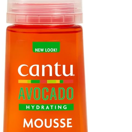
شکلات
روغن
نودل
آدامس
کیت
روغن
نودل
فایو
کت
زیتون
کره
سون
ای
گالکسی
روغن
تریدنت
خوراکی
تندومی
لینت
روغن
مگی
نوتلا
سرخ
کردنی
کیندر