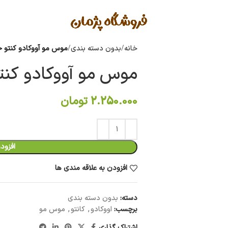
خانه
بدون دسته بندی
موس مو آووکادو کنتو حجم 248 میل
موس مو آووکادو کنتو حجم 248
2.250.000
تومان
افزود
افزودن به علاقه مندی ها
دسته:
بدون دسته بندی
برچسب:
اووکادو
,
کانتو
,
موس مو
اشتراک گذاری