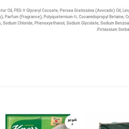
r Oil, PEG-7 Glyceryl Cocoate, Persea Gratissima (Avocado) Oil, Lin
), Parfum (Fragrance), Polyquaternium-11, Cocamidopropyl Betaine, Ce
ids, Sodium Chloride, Phenoxyethanol, Sodium Glycolate, Sodium Benzoa
Potassium Sorbate
ناموجو
د