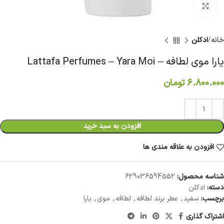
برای بزرگنمایی کلیک کنید
خانه
ادکلن
یارا موی لطافه – Lattafa Perfumes – Yara Moi
6.800.000
تومان
افزودن به سبد خرید
افزودن به علاقه مندی ها
شناسه محصول:
629036594552
دسته:
ادکلن
برچسب:
سفید
,
عطر برند لطافه
,
لطافه
,
موی
,
یارا
اشتراک گذاری