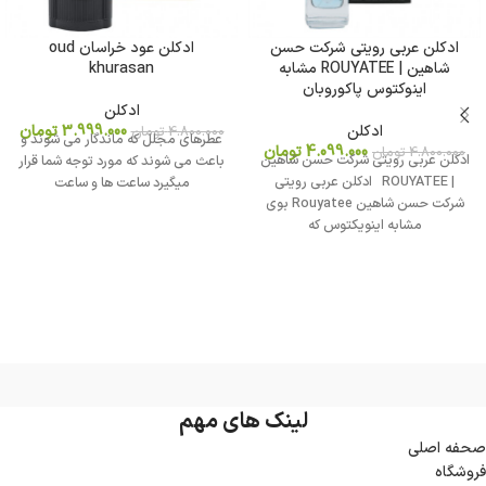
ادکلن عربی رویتی شرکت حسن
ادکلن عود خراسان oud
شاهین | ROUYATEE مشابه
khurasan
اینوکتوس پاکوروبان
ادکلن
ادکلن
3.999.000
تومان
4.800.000
تومان
عطرهای مجلل که ماندگار می شوند و
4.099.000
تومان
4.800.000
تومان
ادکلن عربی رویتی شرکت حسن شاهین
باعث می شوند که مورد توجه شما قرار
| ROUYATEE ادکلن عربی رویتی
میگیرد ساعت ها و ساعت
شرکت حسن شاهین Rouyatee بوی
مشابه اینویکتوس که
لینک های مهم
صحفه اصلی
فروشگاه