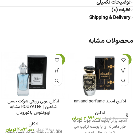
توضیحات تکمیلی
نظرات (0)
Shipping & Delivery
محصولات مشابه
-15%
-17%
ادکلن امجد amjaad perfume
ادکلن عربی رویتی شرکت حسن
شاهین | ROUYATEE مشابه
اینوکتوس پاکوروبان
ادکلن
3.999.000
تومان
4.800.000
تومان
امجد پر از آپدیت است. چوب عود به
ادکلن
طرز ماهرانه ای با پوست ترکیب می
4.099.000
تومان
4.800.000
تومان
ادکلن عربی رویتی شرکت حسن شاهین
شود، در حالی که نت