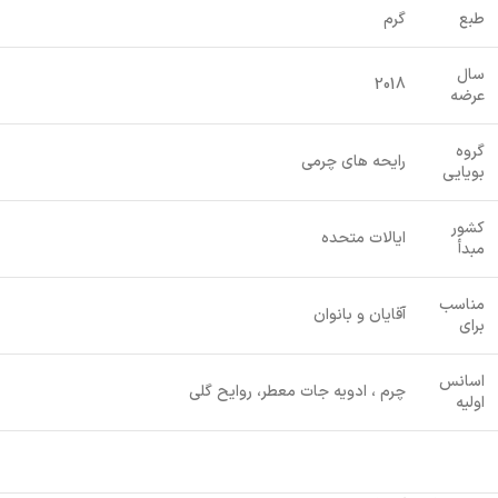
طبع
گرم
سال
2018
عرضه
گروه
رایحه های چرمی
بویایی
کشور
ایالات متحده
مبدأ
مناسب
آقایان و بانوان
برای
اسانس
چرم ، ادویه جات معطر، روایح گلی
اولیه